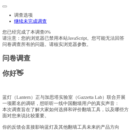
调查选项
继续未完成调查
您已经完成了本调查0%
请注意：您的浏览器已禁用本站JavaScript。您可能无法回答
问卷调查所有的问题。请核实浏览器参数。
问卷调查
你好👋
蓝灯（Lantern）正与加思塔实验室（Gazzetta Lab）联合开展
一项匿名的调研，想听听一线中国翻墙用户的真实声音：
本次调查旨在了解大家如何选择和评价翻墙工具，以及哪些方
面对您来说比较重要。
你的反馈会直接影响蓝灯及其他翻墙工具未来的产品方向